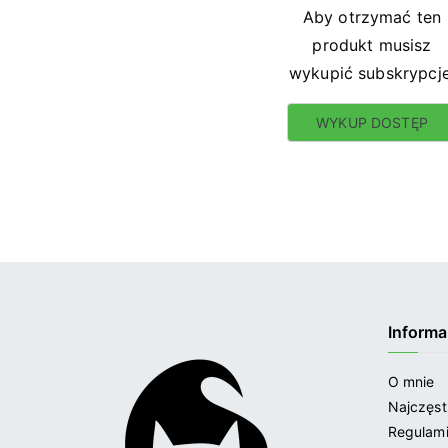
Aby otrzymać ten
produkt musisz
wykupić subskrypcje
WYKUP DOSTĘP
Informa
O mnie
Najczęst
Regulam