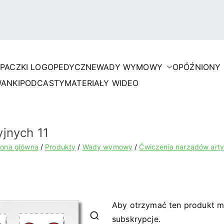
I
PACZKI LOGOPEDYCZNE
WADY WYMOWY
OPÓŹNIONY
terapii.pl
ANKI
PODCASTY
MATERIAŁY WIDEO
jnych 11
rona główna
Produkty
Wady wymowy
Ćwiczenia narządów arty
Aby otrzymać ten produkt m
subskrypcje.