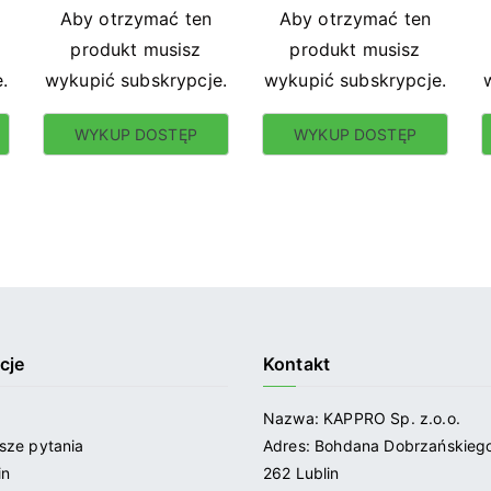
Aby otrzymać ten
Aby otrzymać ten
produkt musisz
produkt musisz
.
wykupić subskrypcje.
wykupić subskrypcje.
WYKUP DOSTĘP
WYKUP DOSTĘP
cje
Kontakt
Nazwa: KAPPRO Sp. z.o.o.
sze pytania
Adres: Bohdana Dobrzańskiego
in
262 Lublin