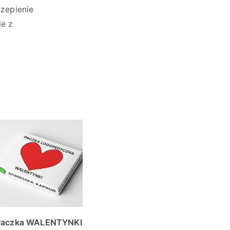
zepienie
ie z
Paczka WALENTYNKI