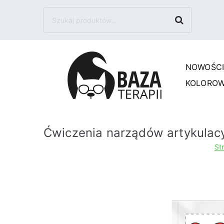
Szukaj
NOWOŚC
Baza
KOLOROW
Ćwiczenia narządów artykulacy
St