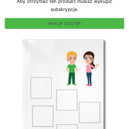
Aby otrzymać ten produkt musisz wykupić
subskrypcje.
WYKUP DOSTĘP