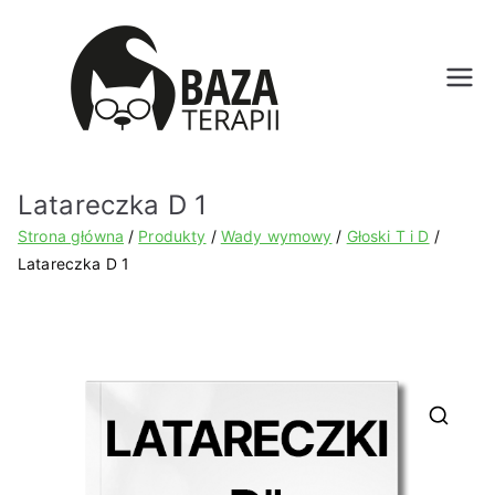
Bazat
erapii.
Latareczka D 1
pl
Strona główna
Produkty
Wady wymowy
Głoski T i D
Latareczka D 1