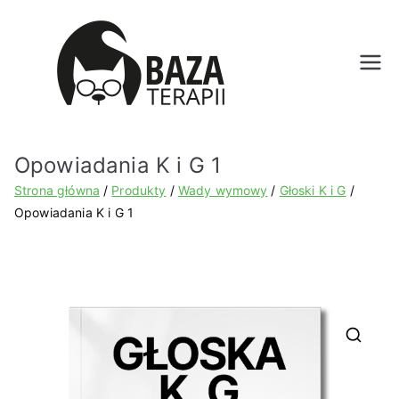
Bazat
erapii.
Opowiadania K i G 1
pl
Strona główna
Produkty
Wady wymowy
Głoski K i G
Opowiadania K i G 1