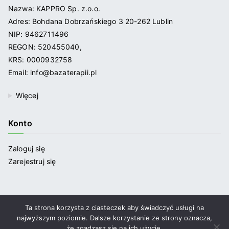
Nazwa: KAPPRO Sp. z.o.o.
Adres: Bohdana Dobrzańskiego 3 20-262 Lublin
NIP: 9462711496
REGON: 520455040,
KRS: 0000932758
Email: info@bazaterapii.pl
Więcej
Konto
Zaloguj się
Zarejestruj się
Ta strona korzysta z ciasteczek aby świadczyć usługi na
najwyższym poziomie. Dalsze korzystanie ze strony oznacza,
Copyright © 2021
Bazaterapii.pl
. | Strona zbudowana przez
że zgadzasz się na ich użycie.