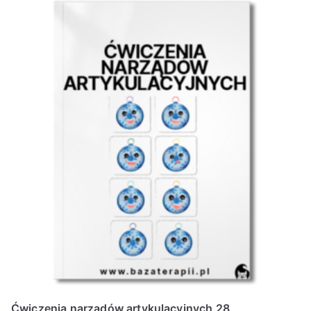
Ćwiczenia narządów artykulacyjnych 28