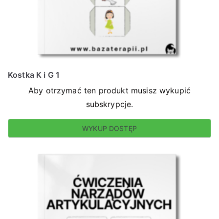
Kostka K i G 1
Aby otrzymać ten produkt musisz wykupić
subskrypcje.
WYKUP DOSTĘP