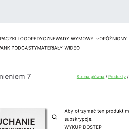
I
PACZKI LOGOPEDYCZNE
WADY WYMOWY
OPÓŹNIONY
terapii.pl
ANKI
PODCASTY
MATERIAŁY WIDEO
mieniem 7
Strona główna
Produkty
Aby otrzymać ten produkt m
subskrypcje.
WYKUP DOSTĘP