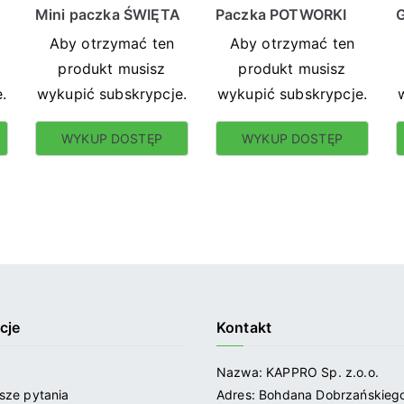
Mini paczka ŚWIĘTA
Paczka POTWORKI
G
Aby otrzymać ten
Aby otrzymać ten
produkt musisz
produkt musisz
.
wykupić subskrypcje.
wykupić subskrypcje.
WYKUP DOSTĘP
WYKUP DOSTĘP
cje
Kontakt
Nazwa: KAPPRO Sp. z.o.o.
sze pytania
Adres: Bohdana Dobrzańskiego