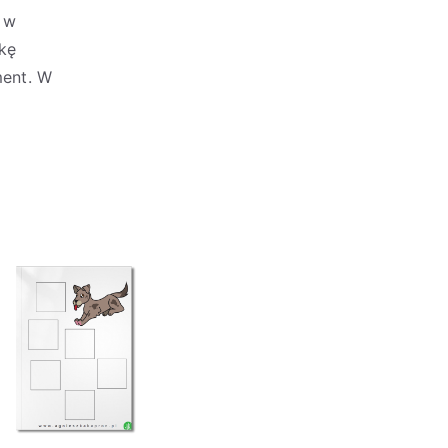
, w
tkę
ment. W